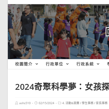
跳
轉
至
主
要
內
容
校園簡介
行政單位
行政系統
2024奇聚科學夢：女孩
Post
Post
Post
ashs510
02/15/2024
4. 活動&競賽
/
學生事務
/
家長事務
author:
published:
category: