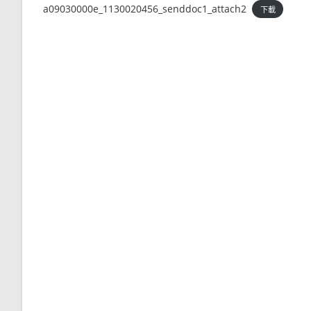
a09030000e_1130020456_senddoc1_attach2
下載