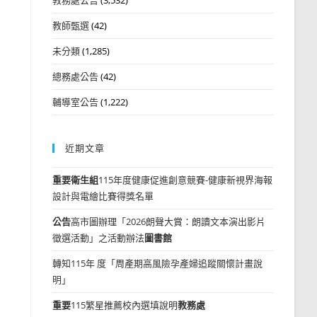
教師甄選
(42)
未分類
(1,285)
總務處公告
(42)
輔導室公告
(1,222)
近期文章
重要
衛生組
115年度健康促進創意競賽-健康新視界海報
設計與電繪比賽得獎名單
公告
高市圖辦理「2026朗聲大賞：朗讀文本演出影片
徵選活動」之活動辦法
圖書館
轉知115年 度「周產期高風險孕產婦追蹤關懷計畫說
明」
重要
115繁星推薦校內選填說明
教務處