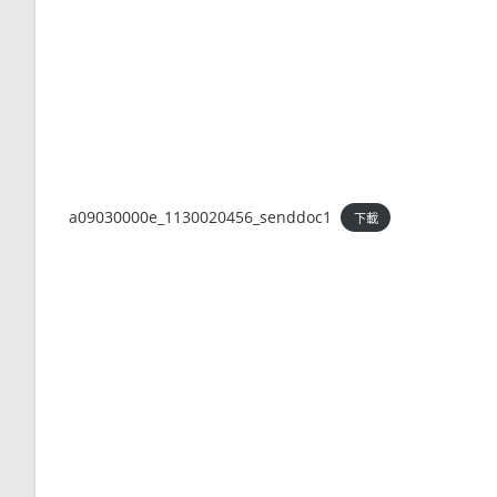
a09030000e_1130020456_senddoc1
下載