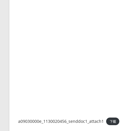
a09030000e_1130020456_senddoc1_attach1
下載