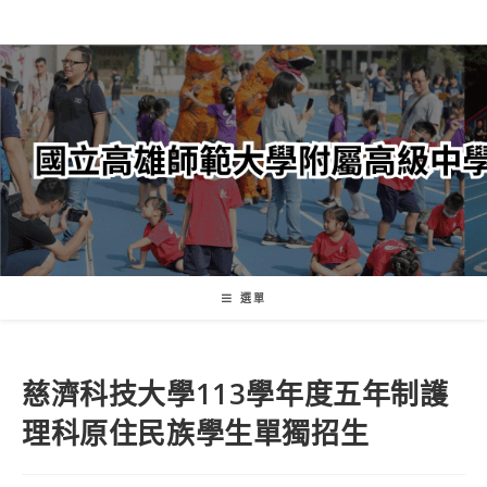
跳
轉
至
主
要
內
容
選單
慈濟科技大學113學年度五年制護
理科原住民族學生單獨招生