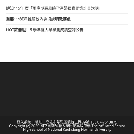
轉知115年 度「周產期高風險孕產婦追蹤關懷計畫說明」
重要
115繁星推薦校內選填說明
教務處
HOT
註冊組
115 學年度大學學測成績查詢公告
登入系統
| 地址：高雄市苓雅區凱旋二路89號 TEL:07-7613875
Copyright (c) 2020 國立高雄師範大學附屬高級中學 The Affiliated Senior
High School of National Kaohsiung Normal University