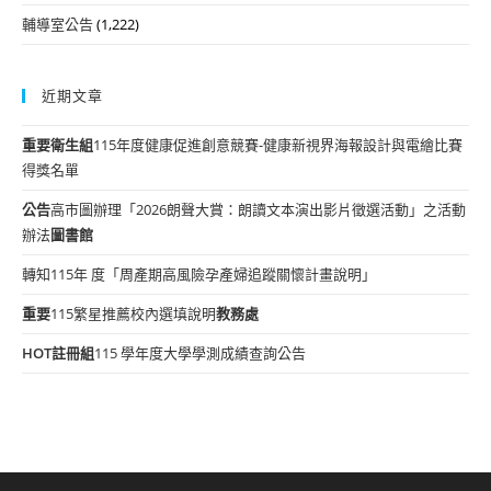
輔導室公告
(1,222)
近期文章
重要
衛生組
115年度健康促進創意競賽-健康新視界海報設計與電繪比賽
得獎名單
公告
高市圖辦理「2026朗聲大賞：朗讀文本演出影片徵選活動」之活動
辦法
圖書館
轉知115年 度「周產期高風險孕產婦追蹤關懷計畫說明」
重要
115繁星推薦校內選填說明
教務處
HOT
註冊組
115 學年度大學學測成績查詢公告