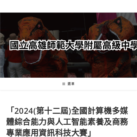
跳
轉
至
主
要
內
容
選單
「2024(第十二屆)全國計算機多媒
體綜合能力與人工智能素養及商務
專業應用資訊科技大賽」