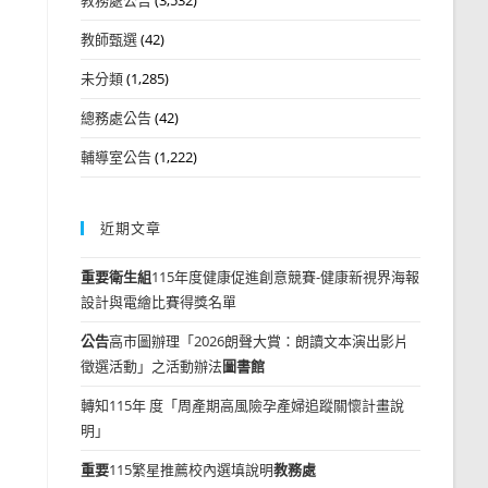
教師甄選
(42)
未分類
(1,285)
總務處公告
(42)
輔導室公告
(1,222)
近期文章
重要
衛生組
115年度健康促進創意競賽-健康新視界海報
設計與電繪比賽得獎名單
公告
高市圖辦理「2026朗聲大賞：朗讀文本演出影片
徵選活動」之活動辦法
圖書館
轉知115年 度「周產期高風險孕產婦追蹤關懷計畫說
明」
重要
115繁星推薦校內選填說明
教務處