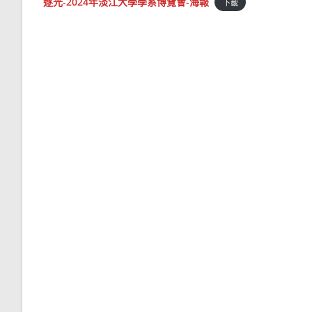
逐光-2024年淡江大學學系博覽會-海報
下載