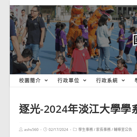
跳
轉
至
主
要
內
容
校園簡介
行政單位
行政系統
逐光-2024年淡江大學
Post
Post
Post
ashs560
02/17/2024
學生事務
/
家長事務
/
輔導室公告
author:
published:
category: