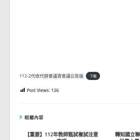
112-2代收代辦會議資會議公告版
下載
Post Views:
126
相關內容
【重要】112年教師甄試複試注意
轉知國立聯