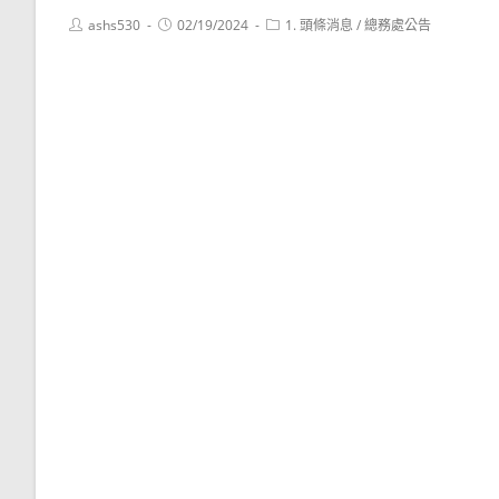
Post
Post
Post
ashs530
02/19/2024
1. 頭條消息
/
總務處公告
author:
published:
category: