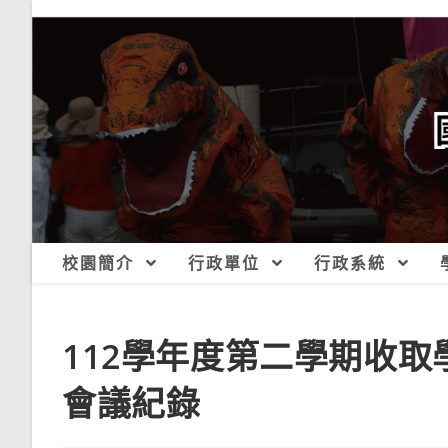
跳
轉
至
主
要
內
容
校園簡介
行政單位
行政系統
112學年度第二學期收取
會議紀錄