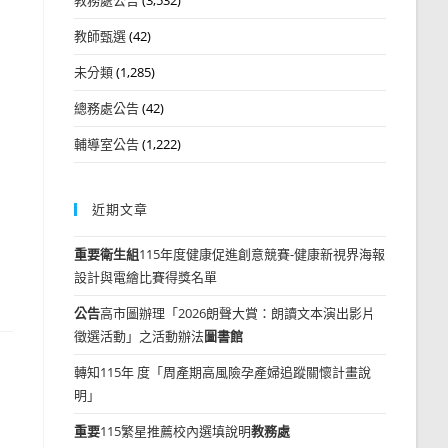
教師甄選
(42)
未分類
(1,285)
總務處公告
(42)
輔導室公告
(1,222)
近期文章
重要
衛生組
115年度健康促進創意競賽-健康新視界海報
設計與電繪比賽得獎名單
公告
高市圖辦理「2026朗聲大賞：朗讀文本演出影片
徵選活動」之活動辦法
圖書館
轉知115年 度「周產期高風險孕產婦追蹤關懷計畫說
明」
重要
115繁星推薦校內選填說明
教務處