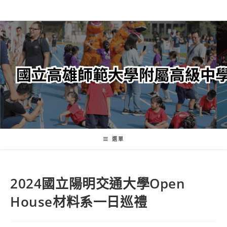
跳
轉
至
主
要
內
容
選單
2024國立陽明交通大學Open
House材料系一日巡禮