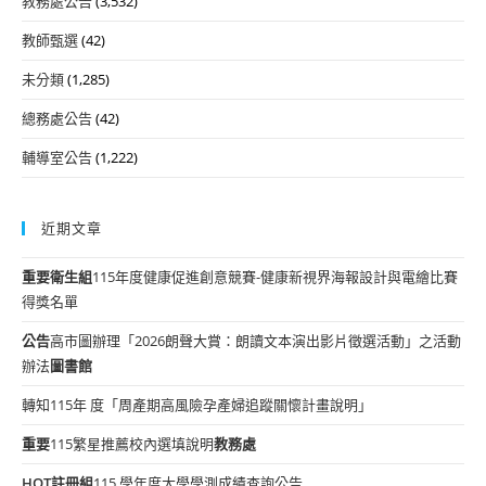
教務處公告
(3,532)
教師甄選
(42)
未分類
(1,285)
總務處公告
(42)
輔導室公告
(1,222)
近期文章
重要
衛生組
115年度健康促進創意競賽-健康新視界海報設計與電繪比賽
得獎名單
公告
高市圖辦理「2026朗聲大賞：朗讀文本演出影片徵選活動」之活動
辦法
圖書館
轉知115年 度「周產期高風險孕產婦追蹤關懷計畫說明」
重要
115繁星推薦校內選填說明
教務處
HOT
註冊組
115 學年度大學學測成績查詢公告