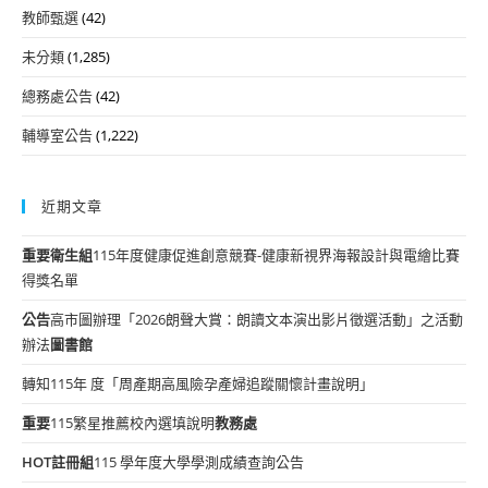
教師甄選
(42)
未分類
(1,285)
總務處公告
(42)
輔導室公告
(1,222)
近期文章
重要
衛生組
115年度健康促進創意競賽-健康新視界海報設計與電繪比賽
得獎名單
公告
高市圖辦理「2026朗聲大賞：朗讀文本演出影片徵選活動」之活動
辦法
圖書館
轉知115年 度「周產期高風險孕產婦追蹤關懷計畫說明」
重要
115繁星推薦校內選填說明
教務處
HOT
註冊組
115 學年度大學學測成績查詢公告