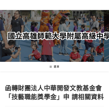
跳
轉
至
主
要
內
容
選單
函轉財團法人中華開發文教基金會
「技藝職能獎學金」申 請相關資料