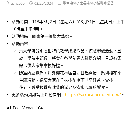
Post
Post
Post
ashs560
02/20/2024
學生事務
/
家長事務
/
輔導室公告
author:
published:
category:
活動時間：113年3月2日（星期六）至3月31日（星期日）上午
10時至下午4時。
活動地點：圖書館一樓暨大藝廊。
活動內容：
六大學院分別展出特色教學成果作品、遊戲體驗活動，且
於「學院主題週」將會有各學院專人駐點介紹，且設有集
點卡供大家集章換好禮。
除室內展覽外，戶外櫻花林區自即日起開始一系列櫻花季
主題活動，邀請大家在千株櫻花樹下「品好茶、賞櫻
花」，感受視覺與味覺的滿足及療癒心靈的饗宴。
更多活動資訊請上活動官網：
https://sakura.ncnu.edu.tw/
。
Post Views:
164