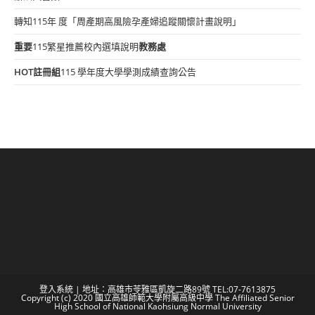
轉知115年 度「周產期高風險孕產婦追蹤關懷計畫說明」
重要
115繁星推薦校內選填說明
教務處
HOT
註冊組
115 學年度大學學測成績查詢公告
登入系統
| 地址：高雄市苓雅區凱旋二路89號 TEL:07-7613875
Copyright (c) 2020 國立高雄師範大學附屬高級中學 The Affiliated Senior
High School of National Kaohsiung Normal University