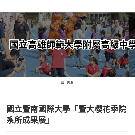
跳
轉
至
主
要
內
容
選單
國立暨南國際大學「暨大櫻花季院
系所成果展」