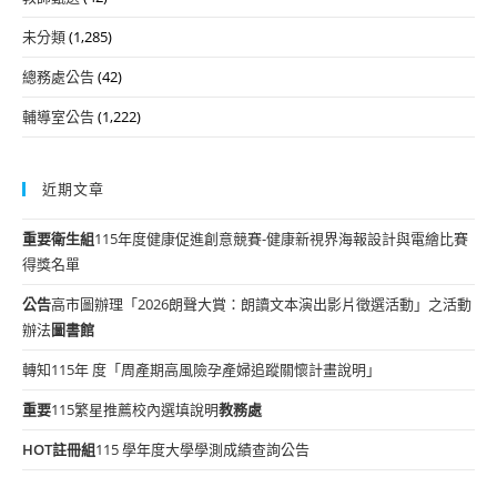
未分類
(1,285)
總務處公告
(42)
輔導室公告
(1,222)
近期文章
重要
衛生組
115年度健康促進創意競賽-健康新視界海報設計與電繪比賽
得獎名單
公告
高市圖辦理「2026朗聲大賞：朗讀文本演出影片徵選活動」之活動
辦法
圖書館
轉知115年 度「周產期高風險孕產婦追蹤關懷計畫說明」
重要
115繁星推薦校內選填說明
教務處
HOT
註冊組
115 學年度大學學測成績查詢公告