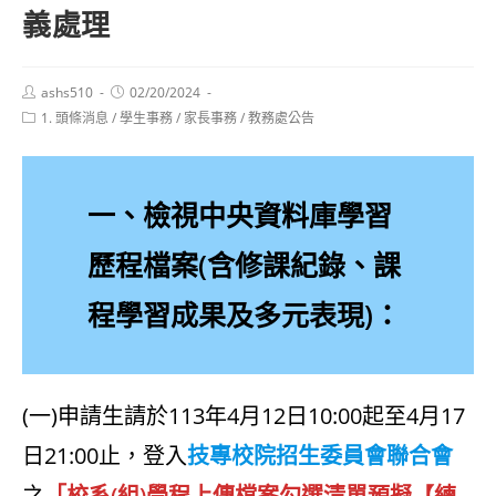
義處理
Post
Post
ashs510
02/20/2024
author:
published:
Post
1. 頭條消息
/
學生事務
/
家長事務
/
教務處公告
category:
一、檢視中央資料庫學習
歷程檔案(含修課紀錄、課
程學習成果及多元表現)：
(一)申請生請於113年4月12日10:00起至4月17
日21:00止，登入
技專校院招生委員會聯合會
之
「校系(組)學程上傳檔案勾選清單預擬【練