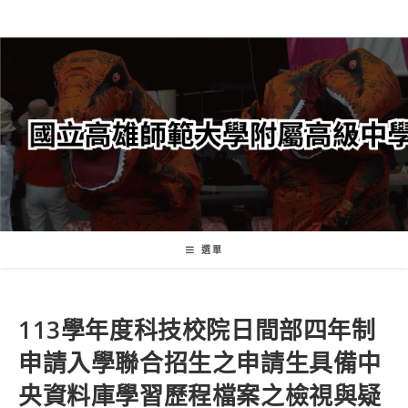
跳
轉
至
主
要
內
容
選單
113學年度科技校院日間部四年制
申請入學聯合招生之申請生具備中
央資料庫學習歷程檔案之檢視與疑