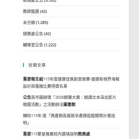
教師甄選
(42)
未分類
(1,285)
總務處公告
(42)
輔導室公告
(1,222)
近期文章
重要
衛生組
115年度健康促進創意競賽-健康新視界海報
設計與電繪比賽得獎名單
公告
高市圖辦理「2026朗聲大賞：朗讀文本演出影片
徵選活動」之活動辦法
圖書館
轉知115年 度「周產期高風險孕產婦追蹤關懷計畫說
明」
重要
115繁星推薦校內選填說明
教務處