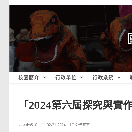
跳
轉
至
主
要
內
容
校園簡介
行政單位
行政系統
「2024第六屆探究與
Post
Post
Post
ashs510
02/21/2024
公告來文
author:
published:
category: