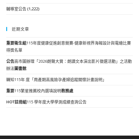
輔導室公告
(1,222)
近期文章
重要
衛生組
115年度健康促進創意競賽-健康新視界海報設計與電繪比賽
得獎名單
公告
高市圖辦理「2026朗聲大賞：朗讀文本演出影片徵選活動」之活動
辦法
圖書館
轉知115年 度「周產期高風險孕產婦追蹤關懷計畫說明」
重要
115繁星推薦校內選填說明
教務處
HOT
註冊組
115 學年度大學學測成績查詢公告