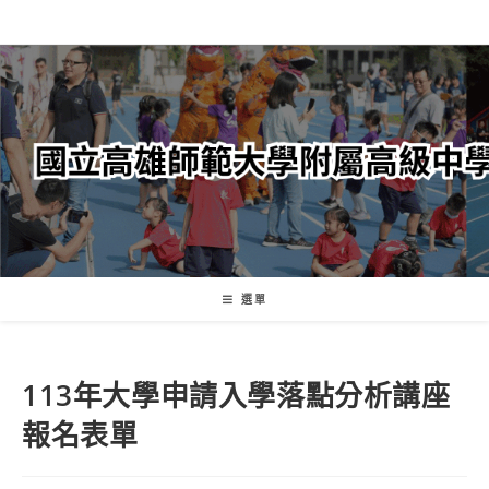
跳
轉
至
主
要
內
容
選單
113年大學申請入學落點分析講座
報名表單