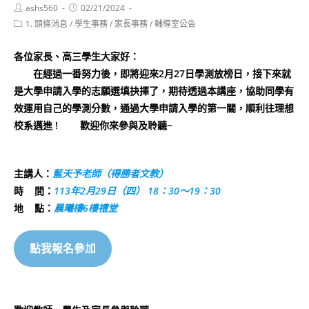
Post
Post
ashs560
02/21/2024
author:
published:
Post
1. 頭條消息
/
學生事務
/
家長事務
/
輔導室公告
category:
各位家長、高三學生大家好：
在經過一番努力後，即將迎來2月27日學測放榜日，接下來就
是大學申請入學的志願選填抉擇了，期待透過本講座，協助同學有
效運用自己的學測分數，通過大學申請入學的第一關，順利往理想
校系邁進 ! 歡迎你來參與及聆聽~
主講人：
藍天予老師（得勝者文教）
時 間：
113年2月29日（四） 18：30～19：30
地 點：
晨曦樓6樓禮堂
點我報名參加