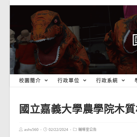
跳
轉
至
主
要
內
容
校園簡介
行政單位
行政系統
國立嘉義大學農學院木質
Post
Post
Post
ashs560
02/22/2024
輔導室公告
author:
published:
category: