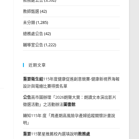
教師甄選
(42)
未分類
(1,285)
總務處公告
(42)
輔導室公告
(1,222)
近期文章
重要
衛生組
115年度健康促進創意競賽-健康新視界海報
設計與電繪比賽得獎名單
公告
高市圖辦理「2026朗聲大賞：朗讀文本演出影片
徵選活動」之活動辦法
圖書館
轉知115年 度「周產期高風險孕產婦追蹤關懷計畫說
明」
重要
115繁星推薦校內選填說明
教務處