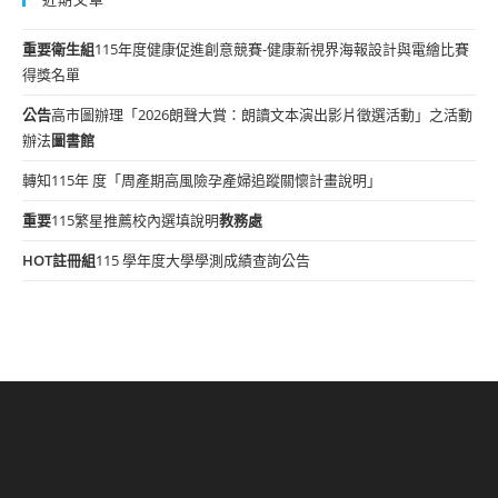
重要
衛生組
115年度健康促進創意競賽-健康新視界海報設計與電繪比賽
得獎名單
公告
高市圖辦理「2026朗聲大賞：朗讀文本演出影片徵選活動」之活動
辦法
圖書館
轉知115年 度「周產期高風險孕產婦追蹤關懷計畫說明」
重要
115繁星推薦校內選填說明
教務處
HOT
註冊組
115 學年度大學學測成績查詢公告