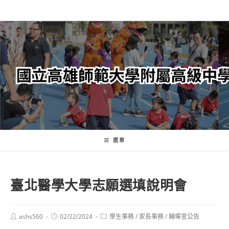
跳
轉
至
主
要
內
容
選單
臺北醫學大學志願選填說明會
Post
Post
Post
ashs560
02/22/2024
學生事務
/
家長事務
/
輔導室公告
author:
published:
category: