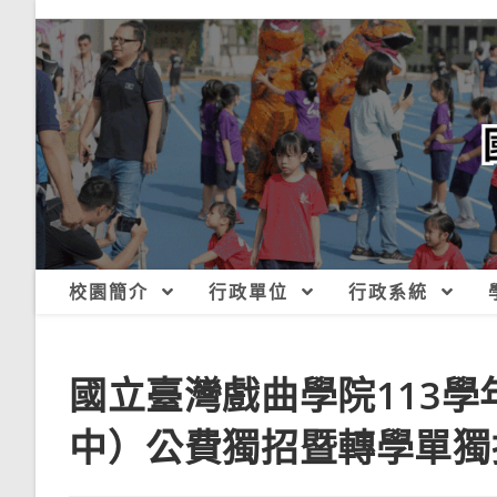
跳
轉
至
主
要
內
容
校園簡介
行政單位
行政系統
國立臺灣戲曲學院113
中）公費獨招暨轉學單獨