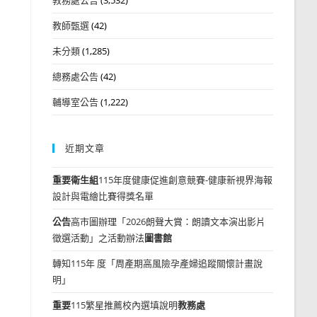
教師甄選
(42)
未分類
(1,285)
總務處公告
(42)
輔導室公告
(1,222)
近期文章
重要
衛生組
115年度健康促進創意競賽-健康新視界海報
設計與電繪比賽得獎名單
公告
高市圖辦理「2026朗聲大賞：朗讀文本演出影片
徵選活動」之活動辦法
圖書館
轉知115年 度「周產期高風險孕產婦追蹤關懷計畫說
明」
重要
115繁星推薦校內選填說明
教務處