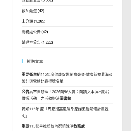
教師甄選
(42)
未分類
(1,285)
總務處公告
(42)
輔導室公告
(1,222)
近期文章
重要
衛生組
115年度健康促進創意競賽-健康新視界海報
設計與電繪比賽得獎名單
公告
高市圖辦理「2026朗聲大賞：朗讀文本演出影片
徵選活動」之活動辦法
圖書館
轉知115年 度「周產期高風險孕產婦追蹤關懷計畫說
明」
重要
115繁星推薦校內選填說明
教務處