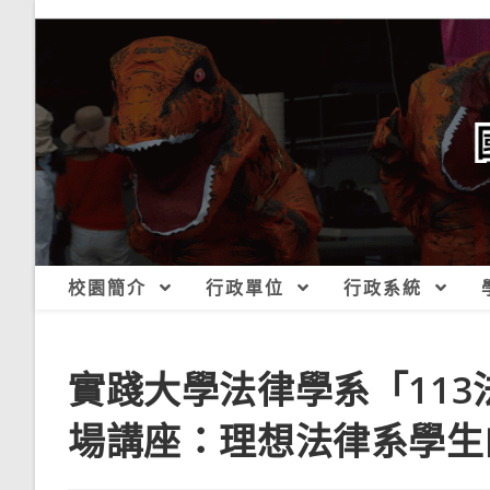
跳
轉
至
主
要
內
容
校園簡介
行政單位
行政系統
實踐大學法律學系「11
場講座：理想法律系學生