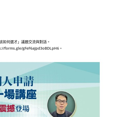
系該如何選才」議題交流與對話。
s://forms.gle/gFeF6aJpd3oBDLpH6
。