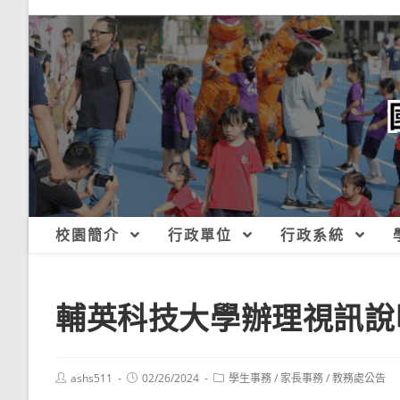
跳
轉
至
主
要
內
容
校園簡介
行政單位
行政系統
輔英科技大學辦理視訊說
Post
Post
Post
ashs511
02/26/2024
學生事務
/
家長事務
/
教務處公告
author:
published:
category: