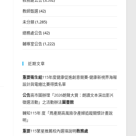
教師甄選
(42)
未分類
(1,285)
總務處公告
(42)
輔導室公告
(1,222)
近期文章
重要
衛生組
115年度健康促進創意競賽-健康新視界海報
設計與電繪比賽得獎名單
公告
高市圖辦理「2026朗聲大賞：朗讀文本演出影片
徵選活動」之活動辦法
圖書館
轉知115年 度「周產期高風險孕產婦追蹤關懷計畫說
明」
重要
115繁星推薦校內選填說明
教務處