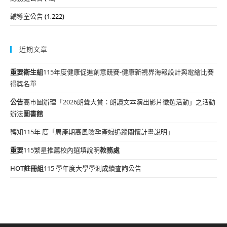
輔導室公告
(1,222)
近期文章
重要
衛生組
115年度健康促進創意競賽-健康新視界海報設計與電繪比賽
得獎名單
公告
高市圖辦理「2026朗聲大賞：朗讀文本演出影片徵選活動」之活動
辦法
圖書館
轉知115年 度「周產期高風險孕產婦追蹤關懷計畫說明」
重要
115繁星推薦校內選填說明
教務處
HOT
註冊組
115 學年度大學學測成績查詢公告