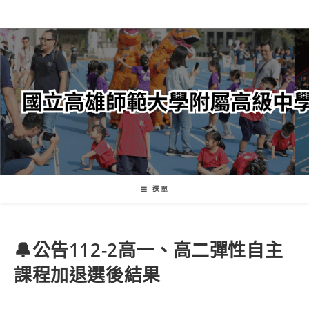
跳
轉
至
主
要
內
容
選單
🔔公告112-2高一、高二彈性自主
課程加退選後結果