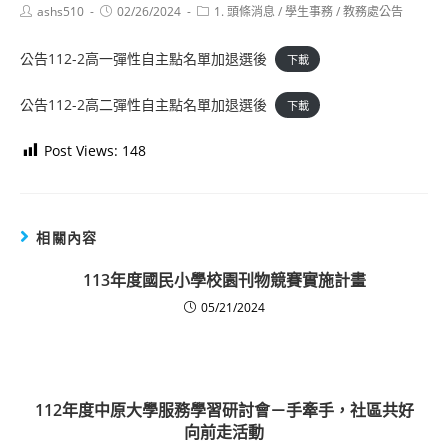
Post
Post
Post
ashs510
02/26/2024
1. 頭條消息
/
學生事務
/
教務處公告
author:
published:
category:
公告112-2高一彈性自主點名單加退選後
下載
公告112-2高二彈性自主點名單加退選後
下載
Post Views:
148
相關內容
113年度國民小學校園刊物競賽實施計畫
05/21/2024
112年度中原大學服務學習研討會－手牽手，社區共好
向前走活動