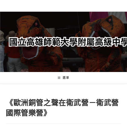
跳
轉
至
主
要
內
容
選單
《歐洲銅管之聲在衛武營－衛武營
國際管樂營》