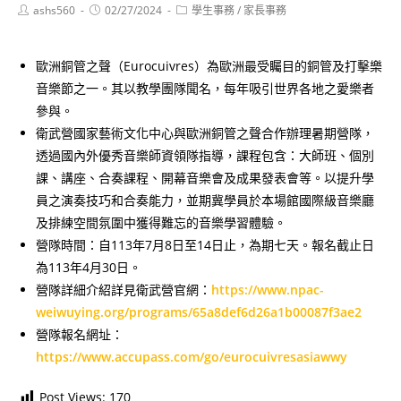
Post
Post
Post
ashs560
02/27/2024
學生事務
/
家長事務
author:
published:
category:
歐洲銅管之聲（Eurocuivres）為歐洲最受矚目的銅管及打擊樂
音樂節之一。其以教學團隊聞名，每年吸引世界各地之愛樂者
參與。
衛武營國家藝術文化中心與歐洲銅管之聲合作辦理暑期營隊，
透過國內外優秀音樂師資領隊指導，課程包含：大師班、個別
課、講座、合奏課程、開幕音樂會及成果發表會等。以提升學
員之演奏技巧和合奏能力，並期冀學員於本場館國際級音樂廳
及排練空間氛圍中獲得難忘的音樂學習體驗。
營隊時間：自113年7月8日至14日止，為期七天。報名截止日
為113年4月30日。
營隊詳細介紹詳見衛武營官網：
https://www.npac-
weiwuying.org/programs/65a8def6d26a1b00087f3ae2
營隊報名網址：
https://www.accupass.com/go/eurocuivresasiawwy
Post Views:
170