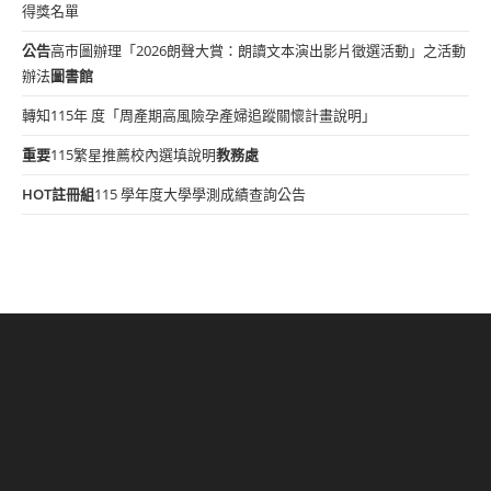
得獎名單
公告
高市圖辦理「2026朗聲大賞：朗讀文本演出影片徵選活動」之活動
辦法
圖書館
轉知115年 度「周產期高風險孕產婦追蹤關懷計畫說明」
重要
115繁星推薦校內選填說明
教務處
HOT
註冊組
115 學年度大學學測成績查詢公告