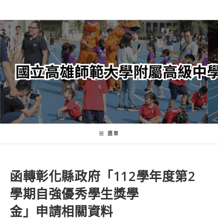
跳
轉
至
主
要
內
容
選單
函轉彰化縣政府「112學年度第2
學期自強優秀學生獎學
金」申請相關資料