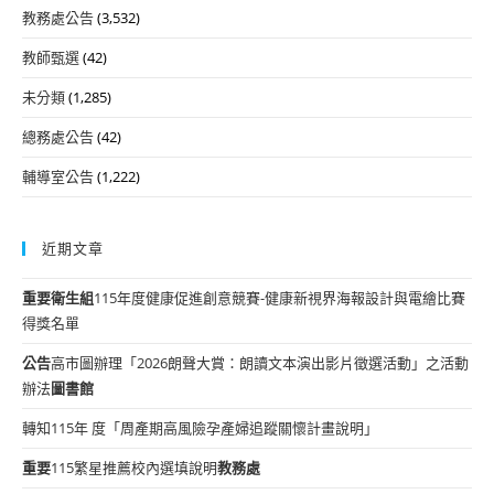
教務處公告
(3,532)
教師甄選
(42)
未分類
(1,285)
總務處公告
(42)
輔導室公告
(1,222)
近期文章
重要
衛生組
115年度健康促進創意競賽-健康新視界海報設計與電繪比賽
得獎名單
公告
高市圖辦理「2026朗聲大賞：朗讀文本演出影片徵選活動」之活動
辦法
圖書館
轉知115年 度「周產期高風險孕產婦追蹤關懷計畫說明」
重要
115繁星推薦校內選填說明
教務處