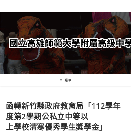
跳
轉
至
主
要
內
容
選單
函轉新竹縣政府教育局「112學年
度第2學期公私立中等以
上學校清寒優秀學生獎學金」