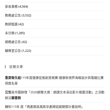
家長事務
(4,564)
教務處公告
(3,532)
教師甄選
(42)
未分類
(1,285)
總務處公告
(42)
輔導室公告
(1,222)
近期文章
重要
衛生組
115年度健康促進創意競賽-健康新視界海報設計與電繪比賽
得獎名單
公告
高市圖辦理「2026朗聲大賞：朗讀文本演出影片徵選活動」之活動
辦法
圖書館
轉知115年 度「周產期高風險孕產婦追蹤關懷計畫說明」