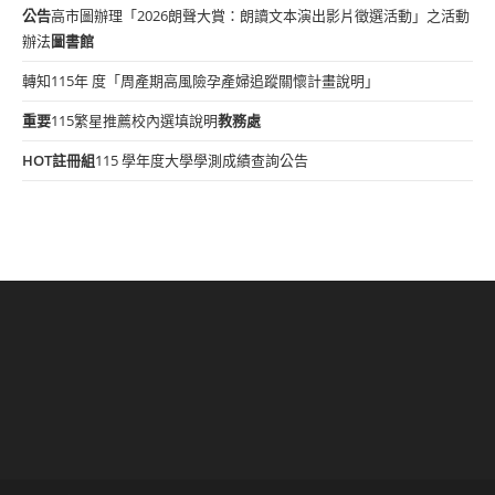
公告
高市圖辦理「2026朗聲大賞：朗讀文本演出影片徵選活動」之活動
辦法
圖書館
轉知115年 度「周產期高風險孕產婦追蹤關懷計畫說明」
重要
115繁星推薦校內選填說明
教務處
HOT
註冊組
115 學年度大學學測成績查詢公告