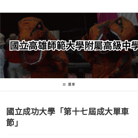
跳
轉
至
主
要
內
容
選單
國立成功大學「第十七屆成大單車
節」