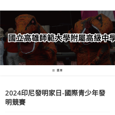
跳
轉
至
主
要
內
容
選單
2024印尼發明家日-國際青少年發
明競賽