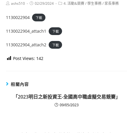
Post
Post
Post
ashs510
02/29/2024
4. 活動&競賽
/
學生事務
/
家長事務
author:
published:
category:
1130022904
下載
1130022904_attach1
下載
1130022904_attach2
下載
Post Views:
142
相關內容
「2023明日之新投資王-全國高中職虛擬交易競賽」
09/05/2023