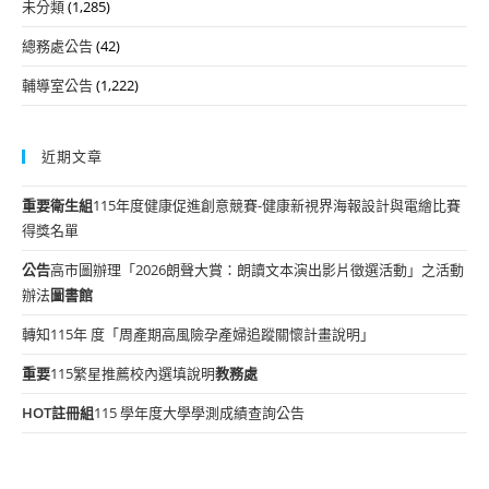
未分類
(1,285)
總務處公告
(42)
輔導室公告
(1,222)
近期文章
重要
衛生組
115年度健康促進創意競賽-健康新視界海報設計與電繪比賽
得獎名單
公告
高市圖辦理「2026朗聲大賞：朗讀文本演出影片徵選活動」之活動
辦法
圖書館
轉知115年 度「周產期高風險孕產婦追蹤關懷計畫說明」
重要
115繁星推薦校內選填說明
教務處
HOT
註冊組
115 學年度大學學測成績查詢公告