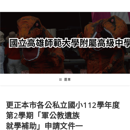
跳
轉
至
主
要
內
容
選單
更正本市各公私立國小112學年度
第2學期「軍公教遺族
就學補助」申請文件一