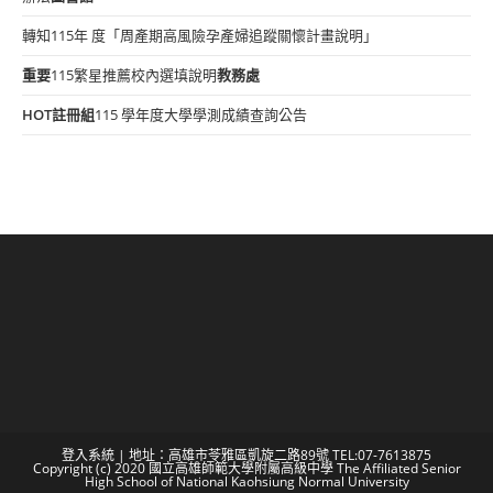
轉知115年 度「周產期高風險孕產婦追蹤關懷計畫說明」
重要
115繁星推薦校內選填說明
教務處
HOT
註冊組
115 學年度大學學測成績查詢公告
登入系統
| 地址：高雄市苓雅區凱旋二路89號 TEL:07-7613875
Copyright (c) 2020 國立高雄師範大學附屬高級中學 The Affiliated Senior
High School of National Kaohsiung Normal University