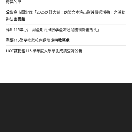
得獎名單
公告
高市圖辦理「2026朗聲大賞：朗讀文本演出影片徵選活動」之活動
辦法
圖書館
轉知115年 度「周產期高風險孕產婦追蹤關懷計畫說明」
重要
115繁星推薦校內選填說明
教務處
HOT
註冊組
115 學年度大學學測成績查詢公告