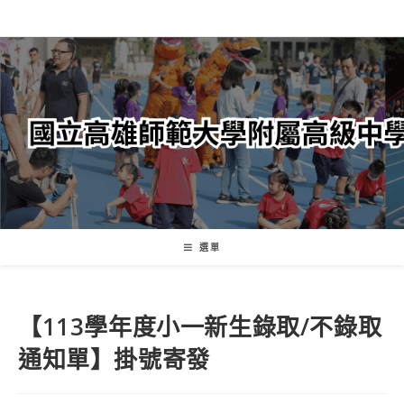
跳
轉
至
主
要
內
容
選單
【113學年度小一新生錄取/不錄取
通知單】掛號寄發