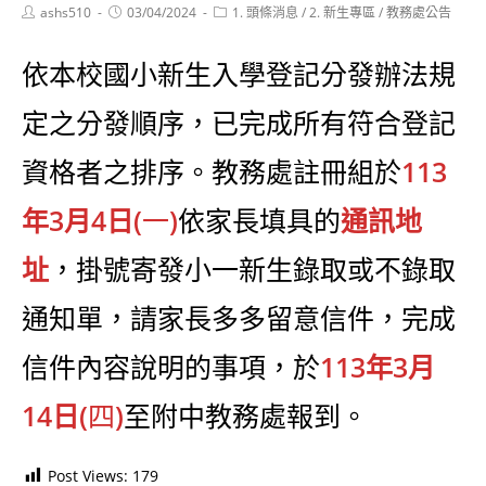
Post
Post
Post
ashs510
03/04/2024
1. 頭條消息
/
2. 新生專區
/
教務處公告
author:
published:
category:
依本校國小新生入學登記分發辦法規
定之分發順序，已完成所有符合登記
資格者之排序。教務處註冊組於
113
年3月4日(
一
)
依家長填具的
通訊地
址
，掛號寄發小一新生錄取或不錄取
通知單，請家長多多留意信件，完成
信件內容說明的事項，於
113年3月
14日(
四
)
至附中教務處報到。
Post Views:
179