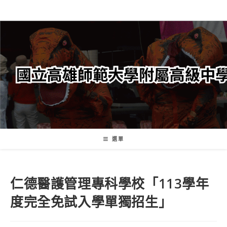
跳
轉
至
主
要
內
容
選單
仁德醫護管理專科學校「113學年
度完全免試入學單獨招生」