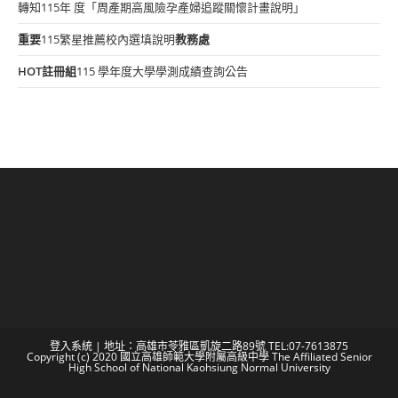
轉知115年 度「周產期高風險孕產婦追蹤關懷計畫說明」
重要
115繁星推薦校內選填說明
教務處
HOT
註冊組
115 學年度大學學測成績查詢公告
登入系統
| 地址：高雄市苓雅區凱旋二路89號 TEL:07-7613875
Copyright (c) 2020 國立高雄師範大學附屬高級中學 The Affiliated Senior
High School of National Kaohsiung Normal University