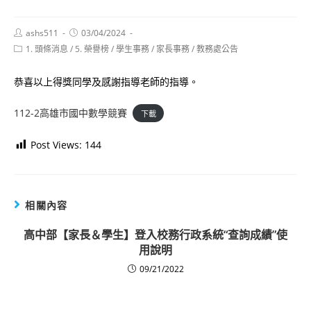
Post
Post
ashs511
03/04/2024
author:
published:
Post
1. 頭條消息
/
5. 榮譽榜
/
學生事務
/
家長事務
/
教務處公告
category:
恭喜以上得獎同學及感謝指導老師的指導。
112-2高雄市國中數學競賽
下載
Post Views:
144
相關內容
高中部【家長＆學生】登入校務行政系統“查詢成績”使
用說明
09/21/2022