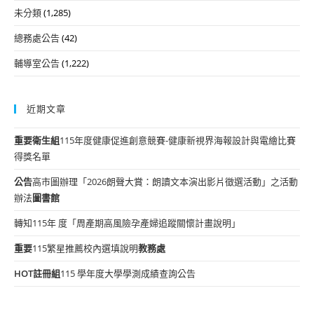
未分類
(1,285)
總務處公告
(42)
輔導室公告
(1,222)
近期文章
重要
衛生組
115年度健康促進創意競賽-健康新視界海報設計與電繪比賽
得獎名單
公告
高市圖辦理「2026朗聲大賞：朗讀文本演出影片徵選活動」之活動
辦法
圖書館
轉知115年 度「周產期高風險孕產婦追蹤關懷計畫說明」
重要
115繁星推薦校內選填說明
教務處
HOT
註冊組
115 學年度大學學測成績查詢公告