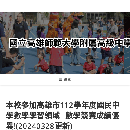
跳
轉
至
主
要
內
容
選單
本校參加高雄市112學年度國民中
學數學學習領域─數學競賽成績優
異!(20240328更新)