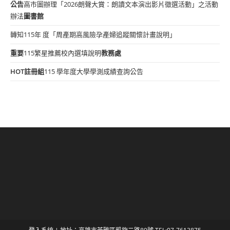
公告
高市圖辦理「2026朗聲大賞：朗讀文本演出影片徵選活動」之活動
辦法
圖書館
轉知115年 度「周產期高風險孕產婦追蹤關懷計畫說明」
重要
115繁星推薦校內選填說明
教務處
HOT
註冊組
115 學年度大學學測成績查詢公告