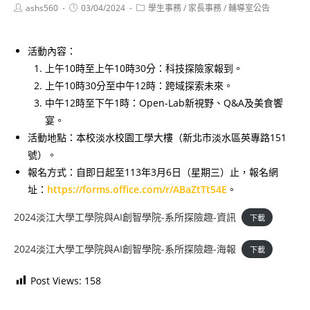
Post
Post
Post
ashs560
03/04/2024
學生事務
/
家長事務
/
輔導室公告
author:
published:
category:
活動內容：
上午10時至上午10時30分：科技探險家報到。
上午10時30分至中午12時：跨域探索未來。
中午12時至下午1時：Open-Lab新視野、Q&A及美食饗
宴。
活動地點：本校淡水校園工學大樓（新北市淡水區英專路151
號）。
報名方式：自即日起至113年3月6日（星期三）止，報名網
址：
https://forms.office.com/r/ABaZtTt54E
。
2024淡江大學工學院與AI創智學院-系所探險趣-資訊
下載
2024淡江大學工學院與AI創智學院-系所探險趣-海報
下載
Post Views:
158