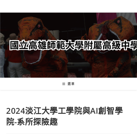
跳
轉
至
主
要
內
容
選單
2024淡江大學工學院與AI創智學
院-系所探險趣