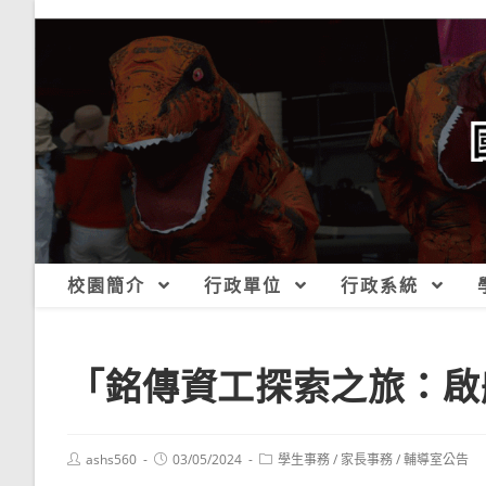
跳
轉
至
主
要
內
容
校園簡介
行政單位
行政系統
「銘傳資工探索之旅：啟
Post
Post
Post
ashs560
03/05/2024
學生事務
/
家長事務
/
輔導室公告
author:
published:
category: