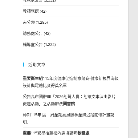
教師甄選
(42)
未分類
(1,285)
總務處公告
(42)
輔導室公告
(1,222)
近期文章
重要
衛生組
115年度健康促進創意競賽-健康新視界海報
設計與電繪比賽得獎名單
公告
高市圖辦理「2026朗聲大賞：朗讀文本演出影片
徵選活動」之活動辦法
圖書館
轉知115年 度「周產期高風險孕產婦追蹤關懷計畫說
明」
重要
115繁星推薦校內選填說明
教務處