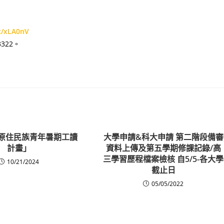
cc/xLA0nV
322。
度原住民族青年暑期工讀
大學申請&科大申請 第二階段備審
計畫」
資料上傳及第五學期修課記錄/高
三學習歷程檔案檢核 自5/5-各大學
10/21/2024
截止日
05/05/2022