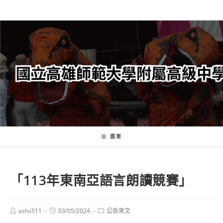
跳
轉
至
主
要
內
容
選單
「113年東南亞語言朗讀競賽」
Post
Post
Post
ashs511
03/05/2024
公告來文
author:
published:
category: