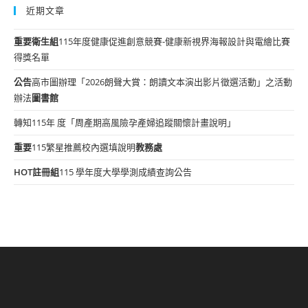
近期文章
重要
衛生組
115年度健康促進創意競賽-健康新視界海報設計與電繪比賽
得獎名單
公告
高市圖辦理「2026朗聲大賞：朗讀文本演出影片徵選活動」之活動
辦法
圖書館
轉知115年 度「周產期高風險孕產婦追蹤關懷計畫說明」
重要
115繁星推薦校內選填說明
教務處
HOT
註冊組
115 學年度大學學測成績查詢公告