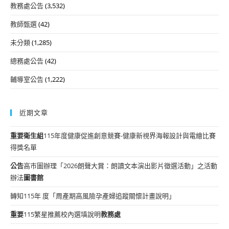
教務處公告
(3,532)
教師甄選
(42)
未分類
(1,285)
總務處公告
(42)
輔導室公告
(1,222)
近期文章
重要
衛生組
115年度健康促進創意競賽-健康新視界海報設計與電繪比賽
得獎名單
公告
高市圖辦理「2026朗聲大賞：朗讀文本演出影片徵選活動」之活動
辦法
圖書館
轉知115年 度「周產期高風險孕產婦追蹤關懷計畫說明」
重要
115繁星推薦校內選填說明
教務處