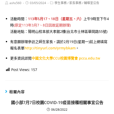
Post
Post
Post
ashs560
03/05/2024
學生事務
/
家長事務
/
輔導室公告
author:
published:
category:
活動時間：
113年5月17、18日（星期五、六）
上午9時至下午4
時
(原定113年3月7、8日因故延期辦理)
活動地點：陽明山校本部大孝館2樓(台北市士林區華岡路55號)
有意願辦理參訪之師生家長，請於2月19日(星期一)前上網填寫
報名表單
http://tinyurl.com/yrmybkam
。
更多資訊詳閱
中國文化大學CCU校園博覽會 pccu.edu.tw
Post Views:
157
相關內容
國小部7月7日校園COVID-19疫苗接種相關事宜公告
06/28/2022