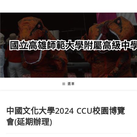
跳
轉
至
主
要
內
容
選單
中國文化大學2024 CCU校園博覽
會(延期辦理)