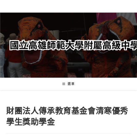
跳
轉
至
主
要
內
容
選單
財團法人傳承教育基金會清寒優秀
學生獎助學金