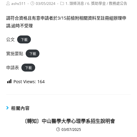
Post
Post
Post
ashs511
03/05/2024
1. 頭條消息
/
6. 獎助學金
/
教務處公告
author:
published:
category:
請符合資格且有意申請者於3/15前檢附相關資料至註冊組辦理申
請,逾時不受理
公文
下載
實施要點
下載
申請表
下載
Post Views:
164
相關內容
〔轉知〕中山醫學大學心理學系招生說明會
03/07/2025