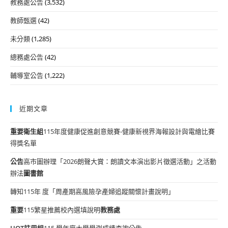
教務處公告
(3,532)
教師甄選
(42)
未分類
(1,285)
總務處公告
(42)
輔導室公告
(1,222)
近期文章
重要
衛生組
115年度健康促進創意競賽-健康新視界海報設計與電繪比賽
得獎名單
公告
高市圖辦理「2026朗聲大賞：朗讀文本演出影片徵選活動」之活動
辦法
圖書館
轉知115年 度「周產期高風險孕產婦追蹤關懷計畫說明」
重要
115繁星推薦校內選填說明
教務處
HOT
註冊組
115 學年度大學學測成績查詢公告