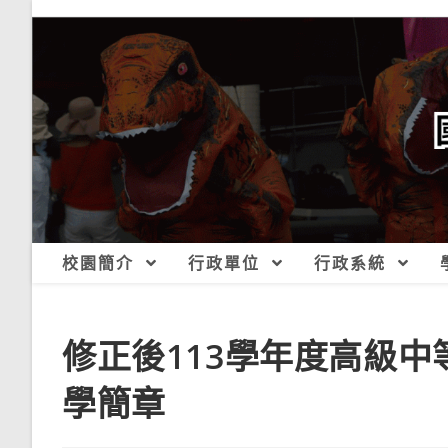
跳
轉
至
主
要
內
容
校園簡介
行政單位
行政系統
修正後113學年度高級
學簡章