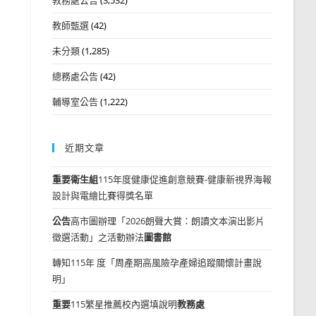
教師甄選
(42)
未分類
(1,285)
總務處公告
(42)
輔導室公告
(1,222)
近期文章
重要
衛生組
115年度健康促進創意競賽-健康新視界海報
設計與電繪比賽得獎名單
公告
高市圖辦理「2026朗聲大賞：朗讀文本演出影片
徵選活動」之活動辦法
圖書館
轉知115年 度「周產期高風險孕產婦追蹤關懷計畫說
明」
重要
115繁星推薦校內選填說明
教務處