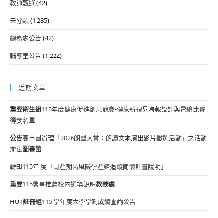
教師甄選
(42)
未分類
(1,285)
總務處公告
(42)
輔導室公告
(1,222)
近期文章
重要
衛生組
115年度健康促進創意競賽-健康新視界海報設計與電繪比賽
得獎名單
公告
高市圖辦理「2026朗聲大賞：朗讀文本演出影片徵選活動」之活動
辦法
圖書館
轉知115年 度「周產期高風險孕產婦追蹤關懷計畫說明」
重要
115繁星推薦校內選填說明
教務處
HOT
註冊組
115 學年度大學學測成績查詢公告