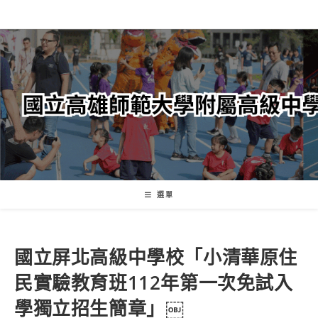
跳
轉
至
主
要
內
容
選單
國立屏北高級中學校「小清華原住
民實驗教育班112年第一次免試入
學獨立招生簡章」￼