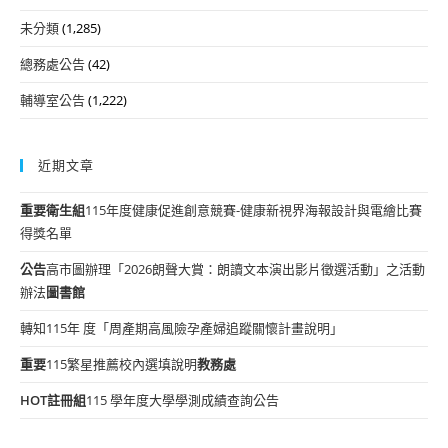
未分類
(1,285)
總務處公告
(42)
輔導室公告
(1,222)
近期文章
重要
衛生組
115年度健康促進創意競賽-健康新視界海報設計與電繪比賽
得獎名單
公告
高市圖辦理「2026朗聲大賞：朗讀文本演出影片徵選活動」之活動
辦法
圖書館
轉知115年 度「周產期高風險孕產婦追蹤關懷計畫說明」
重要
115繁星推薦校內選填說明
教務處
HOT
註冊組
115 學年度大學學測成績查詢公告