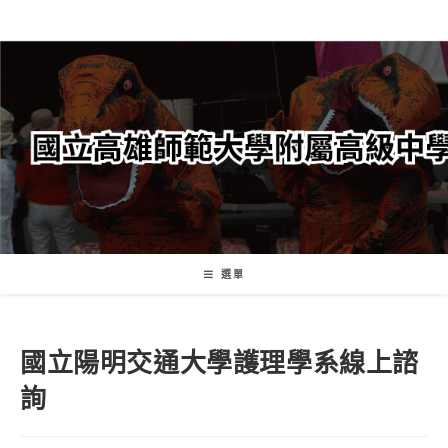
跳
轉
至
主
要
內
容
選單
國立陽明交通大學護理學系線上諮
詢