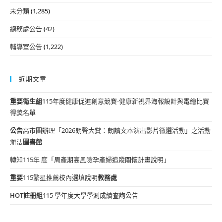
未分類
(1,285)
總務處公告
(42)
輔導室公告
(1,222)
近期文章
重要
衛生組
115年度健康促進創意競賽-健康新視界海報設計與電繪比賽
得獎名單
公告
高市圖辦理「2026朗聲大賞：朗讀文本演出影片徵選活動」之活動
辦法
圖書館
轉知115年 度「周產期高風險孕產婦追蹤關懷計畫說明」
重要
115繁星推薦校內選填說明
教務處
HOT
註冊組
115 學年度大學學測成績查詢公告