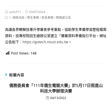
Post
Post
ashs511
03/07/2024
author:
published:
Post
1. 頭條消息
/
學生事務
/
家長事務
/
教務處公告
category:
為讓各界瞭解技專升學審查參考重點，協助學生準備學習歷程檔案
資料，技專校院招生總辦公室建立「備審資料準備指引平台，網址
公告如下：
https://gotech.ntust.edu.tw
。
Post Views:
148
相關內容
僑務委員會「111年僑生電競大賽」於5月17日假崑山
科技大學辦理決賽
04/13/2022