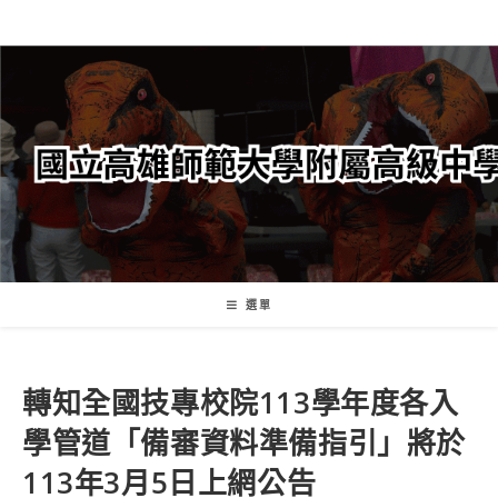
跳
轉
至
主
要
內
容
選單
轉知全國技專校院113學年度各入
學管道「備審資料準備指引」將於
113年3月5日上網公告