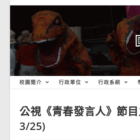
跳
轉
至
主
要
內
容
校園簡介
行政單位
行政系統
公視《青春發言人》節目
3/25)