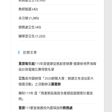
教師甄選
(42)
未分類
(1,285)
總務處公告
(42)
輔導室公告
(1,222)
近期文章
重要
衛生組
115年度健康促進創意競賽-健康新視界海報
設計與電繪比賽得獎名單
公告
高市圖辦理「2026朗聲大賞：朗讀文本演出影片
徵選活動」之活動辦法
圖書館
轉知115年 度「周產期高風險孕產婦追蹤關懷計畫說
明」
重要
115繁星推薦校內選填說明
教務處