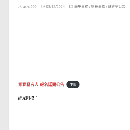
Post
Post
Post
ashs560
03/12/2024
學生事務
/
家長事務
/
輔導室公告
author:
published:
category:
青春發言人-報名延期公告
下載
詳見附檔：