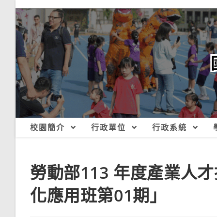
跳
轉
至
主
要
內
容
校園簡介
行政單位
行政系統
勞動部113 年度產業人才
化應用班第01期」