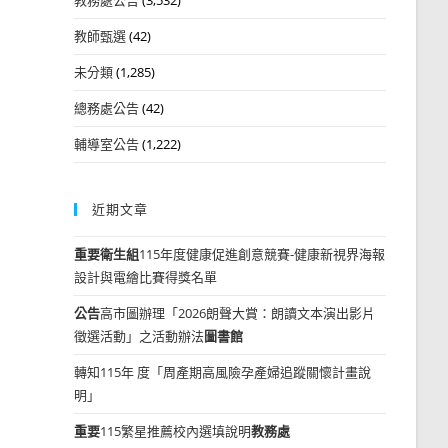
教師甄選
(42)
未分類
(1,285)
總務處公告
(42)
輔導室公告
(1,222)
近期文章
重要
衛生組
115年度健康促進創意競賽-健康新視界海報
設計與電繪比賽得獎名單
公告
高市圖辦理「2026朗聲大賞：朗讀文本演出影片
徵選活動」之活動辦法
圖書館
轉知115年 度「周產期高風險孕產婦追蹤關懷計畫說
明」
重要
115繁星推薦校內選填說明
教務處