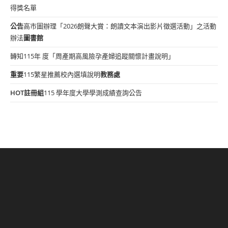
得獎名單
公告
高市圖辦理「2026朗聲大賞：朗讀文本演出影片徵選活動」之活動
辦法
圖書館
轉知115年 度「周產期高風險孕產婦追蹤關懷計畫說明」
重要
115繁星推薦校內選填說明
教務處
HOT
註冊組
115 學年度大學學測成績查詢公告