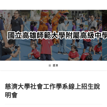
跳
轉
至
主
要
內
容
選單
慈濟大學社會工作學系線上招生說
明會