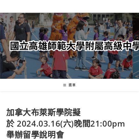
跳
轉
至
主
要
內
容
選單
加拿大布萊斯學院擬
於 2024.03.16(六)晚間21:00pm
舉辦留學說明會