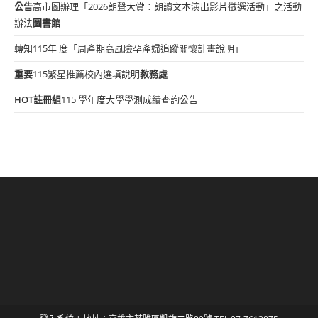
公告
高市圖辦理「2026朗聲大賞：朗讀文本演出影片徵選活動」之活動
辦法
圖書館
轉知115年 度「周產期高風險孕產婦追蹤關懷計畫說明」
重要
115繁星推薦校內選填說明
教務處
HOT
註冊組
115 學年度大學學測成績查詢公告