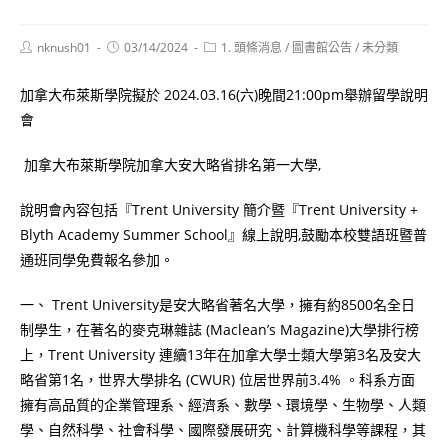
Post
Post
Post
nknush01
03/14/2024
1. 頭條消息
/
圖書館公告
/
未分類
author:
published:
category:
加拿大布萊斯學院擬於 2024.03.16(六)晚間21:00pm舉辦留學說明
會
加拿大布萊斯學院加拿大安大略省排名第一大學,
說明會內容包括『Trent University 簡介暨『Trent University +
Blyth Academy Summer School』線上說明,鼓勵本校雙語班暨普
通班同學免費報名參加。
一、 Trent University是安大略省著名大學，擁有約8500名全日
制學生，在著名的麥克琳雜誌 (Maclean’s Magazine)大學排行榜
上，Trent University 連續13年在加拿大學士類大學第3名及安大
略省第1名，世界大學排名 (CWUR) 位居世界前3.4% 。科系方面
擁有高品質的企業管理系、經濟系、數學、環境學、生物學、人類
學、自然科學、社會科學、國際發展研究、計算機科學等課程，其