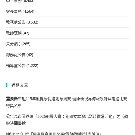
學生事務
(6,433)
家長事務
(4,564)
教務處公告
(3,532)
教師甄選
(42)
未分類
(1,285)
總務處公告
(42)
輔導室公告
(1,222)
近期文章
重要
衛生組
115年度健康促進創意競賽-健康新視界海報設計與電繪比賽
得獎名單
公告
高市圖辦理「2026朗聲大賞：朗讀文本演出影片徵選活動」之活動
辦法
圖書館
轉知115年 度「周產期高風險孕產婦追蹤關懷計畫說明」