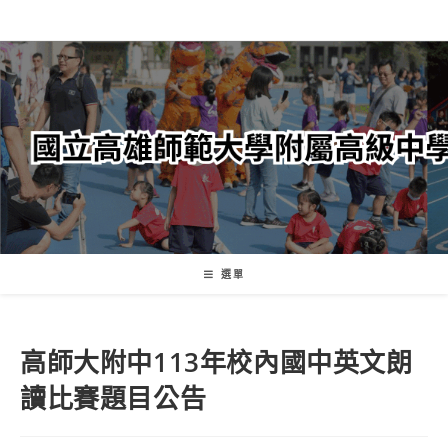
跳
轉
至
主
要
內
容
選單
高師大附中113年校內國中英文朗
讀比賽題目公告