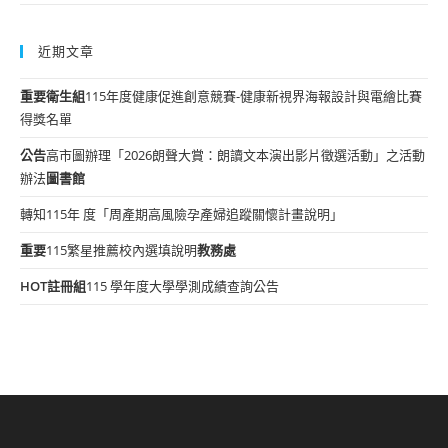
近期文章
重要
衛生組
115年度健康促進創意競賽-健康新視界海報設計與電繪比賽
得獎名單
公告
高市圖辦理「2026朗聲大賞：朗讀文本演出影片徵選活動」之活動
辦法
圖書館
轉知115年 度「周產期高風險孕產婦追蹤關懷計畫說明」
重要
115繁星推薦校內選填說明
教務處
HOT
註冊組
115 學年度大學學測成績查詢公告