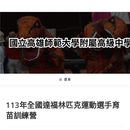
跳
轉
至
主
要
內
容
選單
113年全國達福林匹克運動選手育
苗訓練營