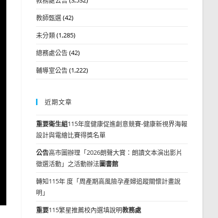
教師甄選
(42)
未分類
(1,285)
總務處公告
(42)
輔導室公告
(1,222)
近期文章
重要
衛生組
115年度健康促進創意競賽-健康新視界海報
設計與電繪比賽得獎名單
公告
高市圖辦理「2026朗聲大賞：朗讀文本演出影片
徵選活動」之活動辦法
圖書館
轉知115年 度「周產期高風險孕產婦追蹤關懷計畫說
明」
重要
115繁星推薦校內選填說明
教務處