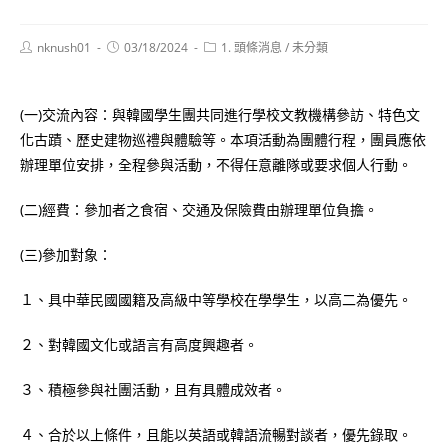
Post
Post
Post
nknush01
03/18/2024
1. 頭條消息
/
未分類
author:
published:
category:
(一)交流內容：與韓國學生團共同進行學校文教機構參訪、特色文
化古蹟、歷史建物巡禮與體驗等。本項活動為團體行程，團員應依
辦理單位安排，全程參與活動，不得任意離隊或要求個人行動。
(二)經費：參加者之食宿、交通及保險費由辦理單位負擔。
(三)參加對象：
１、具中華民國國籍及高級中等學校在學學生，以高二為優先。
２、對韓國文化或語言有高度興趣者。
３、積極參與社團活動，且有具體成效者。
４、合於以上條件，且能以英語或韓語流暢對談者，優先錄取。