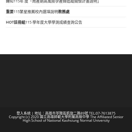
轉知115年 度「周產期高風險孕產婦追蹤關懷計畫說明」
重要
115繁星推薦校內選填說明
教務處
HOT
註冊組
115 學年度大學學測成績查詢公告
登入系統
| 地址：高雄市苓雅區凱旋二路89號 TEL:07-7613875
Copyright (c) 2020 國立高雄師範大學附屬高級中學 The Affiliated Senior
High School of National Kaohsiung Normal University