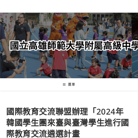
跳
轉
至
主
要
內
容
選單
國際教育交流聯盟辦理「2024年
韓國學生團來臺與臺灣學生進行國
際教育交流遴選計畫