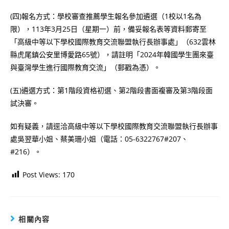
(四)報名方式：學校審查推薦學生報名參加遴選（1校以1名為
限），113年3月25日（星期一）前，備妥報名表等資料郵寄至
「高級中等以下學校國際教育交流聯盟執行長辦事處」（632雲林
縣虎尾鎮公安里博愛路65號），請註明「2024年韓國學生團來臺
與臺灣學生進行國際教育交流」（郵戳為憑）。
(五)遴選方式：第1階段資格初選、第2階段書面複審及第3階段面
試決審。
如有疑義，請逕洽高級中等以下學校國際教育交流聯盟執行長辦事
處吳翌華小姐、蔡美珊小姐（電話：05-6322767#207、
#216）。
Post Views:
170
相關內容