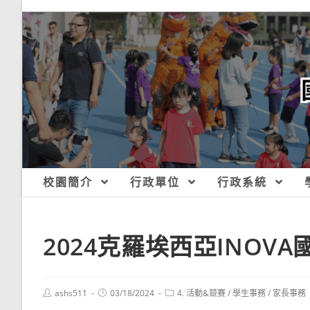
跳
轉
至
主
要
內
容
校園簡介
行政單位
行政系統
2024克羅埃西亞INOV
Post
Post
Post
ashs511
03/18/2024
4. 活動&競賽
/
學生事務
/
家長事務
author:
published:
category: