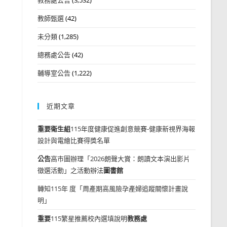
教師甄選
(42)
未分類
(1,285)
總務處公告
(42)
輔導室公告
(1,222)
近期文章
重要
衛生組
115年度健康促進創意競賽-健康新視界海報
設計與電繪比賽得獎名單
公告
高市圖辦理「2026朗聲大賞：朗讀文本演出影片
徵選活動」之活動辦法
圖書館
轉知115年 度「周產期高風險孕產婦追蹤關懷計畫說
明」
重要
115繁星推薦校內選填說明
教務處