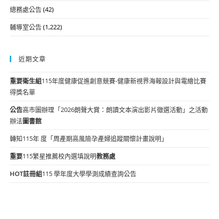
總務處公告
(42)
輔導室公告
(1,222)
近期文章
重要
衛生組
115年度健康促進創意競賽-健康新視界海報設計與電繪比賽
得獎名單
公告
高市圖辦理「2026朗聲大賞：朗讀文本演出影片徵選活動」之活動
辦法
圖書館
轉知115年 度「周產期高風險孕產婦追蹤關懷計畫說明」
重要
115繁星推薦校內選填說明
教務處
HOT
註冊組
115 學年度大學學測成績查詢公告