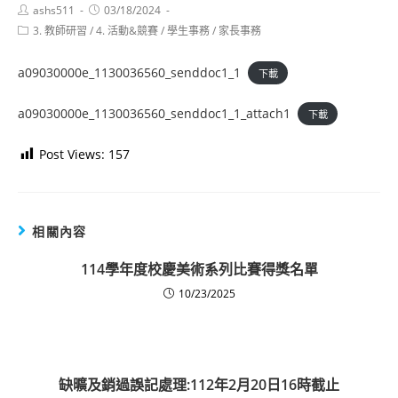
Post
Post
ashs511
03/18/2024
author:
published:
Post
3. 教師研習
/
4. 活動&競賽
/
學生事務
/
家長事務
category:
a09030000e_1130036560_senddoc1_1
下載
a09030000e_1130036560_senddoc1_1_attach1
下載
Post Views:
157
相關內容
114學年度校慶美術系列比賽得獎名單
10/23/2025
缺曠及銷過誤記處理:112年2月20日16時截止