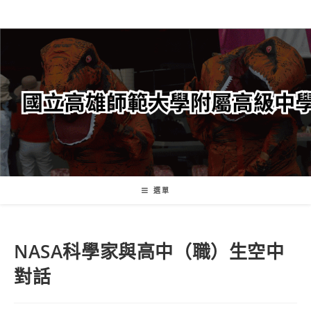
跳
轉
至
主
要
內
容
選單
NASA科學家與高中（職）生空中
對話