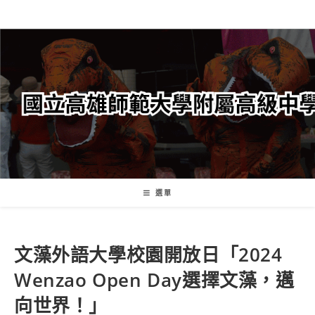
跳
轉
至
主
要
內
容
選單
文藻外語大學校園開放日「2024
Wenzao Open Day選擇文藻，邁
向世界！」