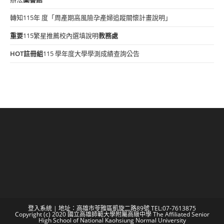
轉知115年 度「周產期高風險孕產婦追蹤關懷計畫說明」
重要
115繁星推薦校內選填說明
教務處
HOT
註冊組
115 學年度大學學測成績查詢公告
登入系統
| 地址：高雄市苓雅區凱旋二路89號 TEL:07-7613875
Copyright (c) 2020 國立高雄師範大學附屬高級中學 The Affiliated Senior
High School of National Kaohsiung Normal University