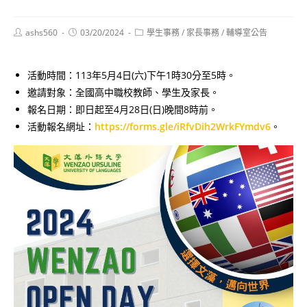
Post
Post
Post
ashs560
03/20/2024
學生事務
/
家長事務
/
輔導室公告
author:
published:
category:
活動時間：113年5月4日(六)下午1時30分至5時。
邀請對象：全國高中職校教師、學生及家長。
報名日期：即日起至4月28日(日)晚間8時前。
活動報名網址：
https://forms.gle/iRfvDih2WrkFYmdv6
。