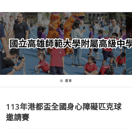
跳
轉
至
主
要
內
容
選單
113年港都盃全國身心障礙匹克球
邀請賽