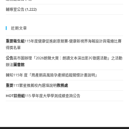
輔導室公告
(1,222)
近期文章
重要
衛生組
115年度健康促進創意競賽-健康新視界海報設計與電繪比賽
得獎名單
公告
高市圖辦理「2026朗聲大賞：朗讀文本演出影片徵選活動」之活動
辦法
圖書館
轉知115年 度「周產期高風險孕產婦追蹤關懷計畫說明」
重要
115繁星推薦校內選填說明
教務處
HOT
註冊組
115 學年度大學學測成績查詢公告