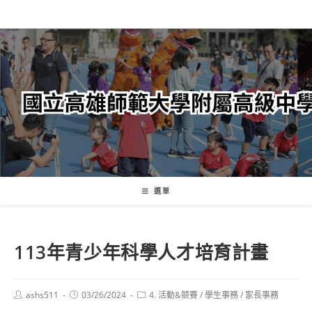
跳
轉
至
主
要
內
容
選單
113年青少年科學人才培育計畫
Post
Post
Post
ashs511
03/26/2024
4. 活動&競賽
/
學生事務
/
家長事務
author:
published:
category: