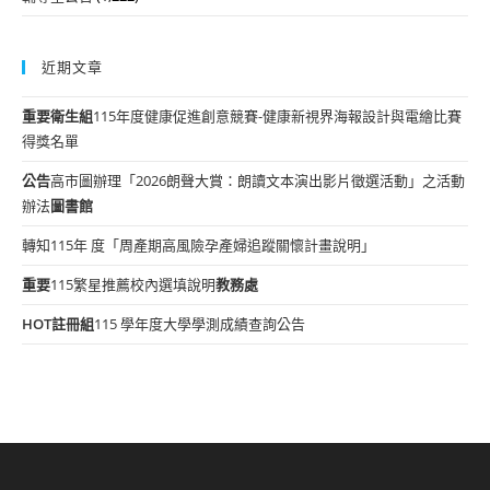
近期文章
重要
衛生組
115年度健康促進創意競賽-健康新視界海報設計與電繪比賽
得獎名單
公告
高市圖辦理「2026朗聲大賞：朗讀文本演出影片徵選活動」之活動
辦法
圖書館
轉知115年 度「周產期高風險孕產婦追蹤關懷計畫說明」
重要
115繁星推薦校內選填說明
教務處
HOT
註冊組
115 學年度大學學測成績查詢公告