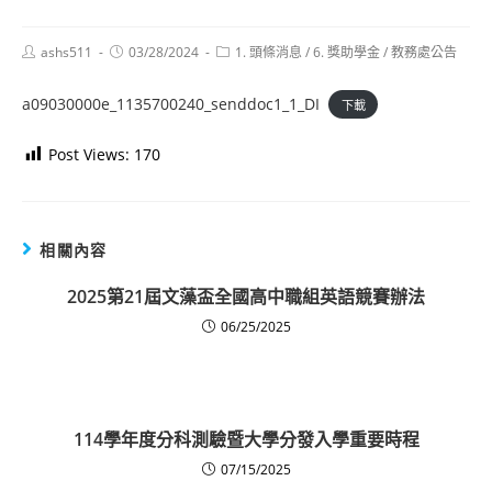
Post
Post
Post
ashs511
03/28/2024
1. 頭條消息
/
6. 獎助學金
/
教務處公告
author:
published:
category:
a09030000e_1135700240_senddoc1_1_DI
下載
Post Views:
170
相關內容
2025第21屆文藻盃全國高中職組英語競賽辦法
06/25/2025
114學年度分科測驗暨大學分發入學重要時程
07/15/2025