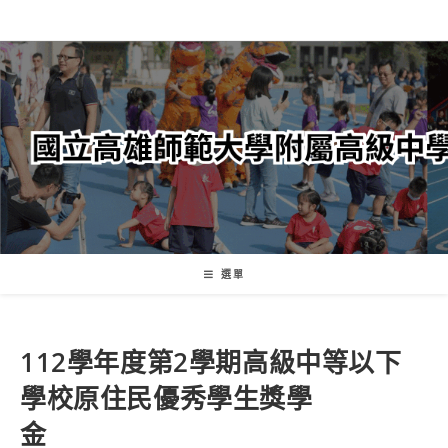
跳
轉
至
主
要
內
容
選單
112學年度第2學期高級中等以下
學校原住民優秀學生獎學
金