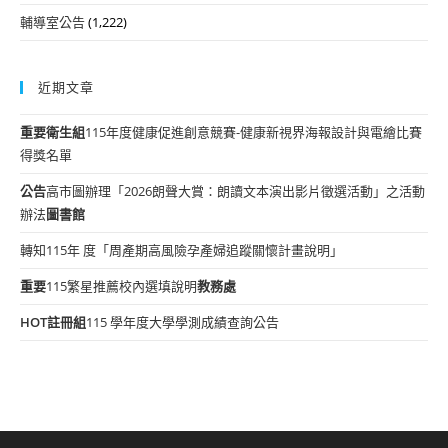
輔導室公告
(1,222)
近期文章
重要
衛生組
115年度健康促進創意競賽-健康新視界海報設計與電繪比賽
得獎名單
公告
高市圖辦理「2026朗聲大賞：朗讀文本演出影片徵選活動」之活動
辦法
圖書館
轉知115年 度「周產期高風險孕產婦追蹤關懷計畫說明」
重要
115繁星推薦校內選填說明
教務處
HOT
註冊組
115 學年度大學學測成績查詢公告