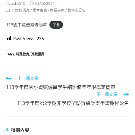
Post
Post
ashs510
03/28/2024
author:
published:
Post
1. 頭條消息
/
學生事務
/
家長事務
/
教務處公告
category:
113國中資優縮修簡章
下載
Post Views:
235
TAGS:
特殊教育
,
資賦優異
Read
上一篇文章
more
113學年度國小資賦優異學生縮短修業年限鑑定簡章
下一篇文章
articles
113學年度第2學期非學校型態實驗計畫申請期程公告
相關內容